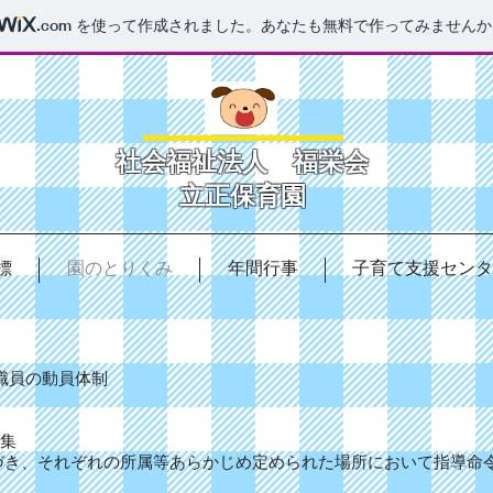
.com
を使って作成されました。あなたも無料で作ってみませんか
社会福祉法人 福栄会
​立正保育園
標
園のとりくみ
年間行事
子育て支援センタ
職員の動員体制
集
づき、それぞれの所属等あらかじめ定められた場所において指導命