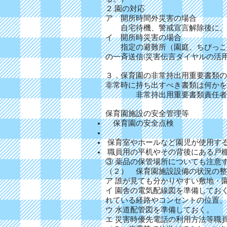
２.園の対応
ア 開所時間外災害の場合
自宅待機、警戒宣言解除後に、園
イ 開所時災害の場合
指定の避難所（園庭、ちびっこ広
の一斉送信(災害伝言ダイヤルの活
３．保育園の非常持出用重要書類の
非常時に持ち出すべき書類は何かを
非常持出用重要書類責任者
保育園施設の安全管理等
保育園の安全点検
保育室やホールなど園児が使用す
職員用の平机やその背後にある戸
③ 薬品の保管場所についても注意
（２） 保育園施設設備の状況の整
ア 誰が見ても分かりやすい敷地・
イ 園舎の電気配線図を準備してお
れている経路やコンセントの位置、
ウ 水道配管図を準備しておく。
エ 災害時優先電話の利用方法等職