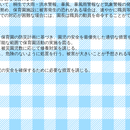
いて、桐生で大雨・洪水警報、暴風、暴風雨警報など気象警報の発
努め、保育園施設に被害発生の恐れがある場合は、速やかに職員
任での対応が困難な場合には、園長は職員の動員を命令することが
、保育園の防災計画に基づき、園児の安全を最優先した適切な措置
可能な範囲で保育園活動の実施を図る。
、被災園児数に応じて修養対策を講じる。
し、危険のないように処置を行う。被害が大きいことが予想される
園児の安全を確保するために必要な措置を講じる。