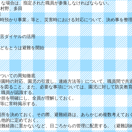
うな場合は、指定された職員が参集しなければならない。
、村野、多田
携
時預かり事業」等と、災害時における対応について、決め事を整
言ダイヤルの活用
どもとうは避難を開始
ついての周知徹底
降園時の対応、園児の引渡し、連絡方法等）について、職員間で共
を図ること。また、必要な事項については、園児に対して防災教
、職員が認識する。
分担を明確にし、全員が理解しておく。
等に常時掲示する。
場所を決めておく。その際、避難経路は、あらかじめ複数考えてお
具他的に定めておく。
避難経路に置かないなど、日ごろからの管理に配意する。（避難訓