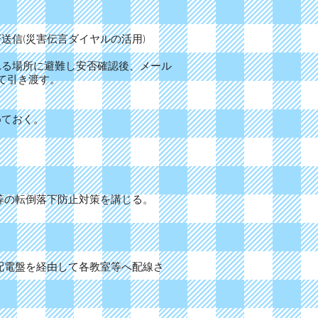
信(災害伝言ダイヤルの活用)
る場所に避難し安否確認後、メール
て引き渡す。
めておく。
等の転倒落下防止対策を講じる。
配電盤を経由して各教室等へ配線さ