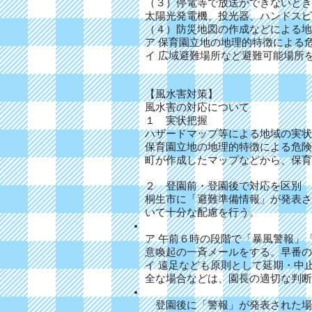
（３）停電等で放送ができないとき
太陽光発電機、投光器、ハンドス
（４）防災地図の作成などによる地
ア 保育園立地の地理的特徴による
イ 広域避難場所など避難可能場所
【風水害対策】
風水害の対応について
１ 実状把握
ハザードマップ等による地域の実状
保育園立地の地理的特徴による危険
町が作成したマップなどから、保育
２ 登園前・登園後で対応を区別
桐生市に「避難準備情報」が発表さ
いて十分な配慮を行う。
ア 午前６時の段階で「暴風警報」
意喚起の一斉メールをする。早番の
イ 遠足なども原則として延期・中
全な場合などは、園長の適切な判断
登園後に「警報」が発表された場