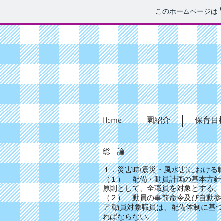
このホームページは
Home
園紹介
保育目
総 論
１．災害時(震災・風水害)における
（１） 配備・動員計画の基本方針
原則として、全職員を対象とする。
（２） 動員の事前命令及び自動参
ア 動員対象職員は、配備体制に基
ればならない。