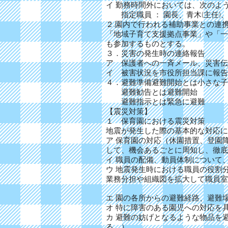
イ 勤務時間外においては、次のよ
指定職員 ： 園長、青木(主任)
２.園内で行われる補助事業との連
「地域子育て支援拠点事業」や「一
も参加するものとする。
３．災害の発生時の連絡報告
ア 保護者への一斉メール、災害伝
イ 被害状況を市役所担当課に報告
４．避難準備避難開始とは小さな子
避難勧告とは避難開始
避難指示とは緊急に避難
【震災対策】
１ 保育園における震災対策
地震が発生した際の基本的な対応に
ア 保育園の対応（休園措置、登園
して、機会あるごとに周知し、徹底
イ 職員の配備、動員体制について
ウ 地震発生時における職員の役割
業務分担や組織図を拡大して職員室
エ 園の各所からの避難経路、避難
オ 特に障害のある園児への対応を
カ 避難の妨げとなるような物品を
る。）