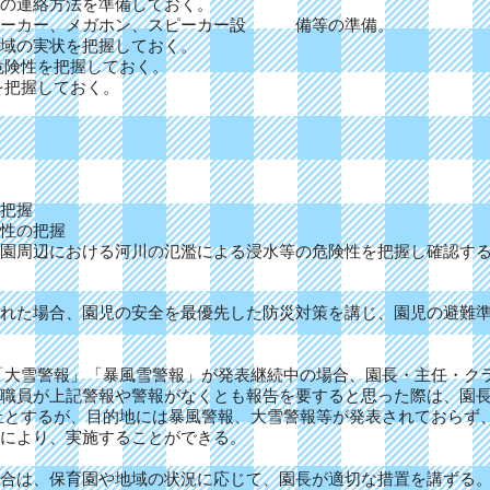
の連絡方法を準備しておく。
ピーカー、メガホン、スピーカー設 備等の準備。
域の実状を把握しておく。
危険性を把握しておく。
を把握しておく。
把握
性の把握
園周辺における河川の氾濫による浸水等の危険性を把握し確認す
れた場合、園児の安全を最優先した防災対策を講じ、園児の避難
「大雪警報」「暴風雪警報」が発表継続中の場合、園長・主任・ク
職員が上記警報や警報がなくとも報告を要すると思った際は、園
止とするが、目的地には暴風警報、大雪警報等が発表されておらず
により、実施することができる。
合は、保育園や地域の状況に応じて、園長が適切な措置を講ずる