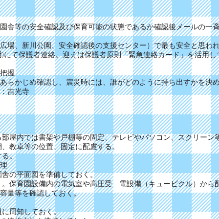
舎等の安全確認及び保育可能の状態であるか確認後メールの一斉送
場、新川公園、安全確認後の支援センター）で最も安全と思われ
用)にて保護者連絡。迎えは保護者原則「緊急連絡カード」を活用し
把握
あらかじめ確認し、震災時には、誰がどのように持ち出すかを決
：吉光寺
る部屋内では書架や戸棚等の固定、テレビやパソコン、スクリーン
棚、教卓等の位置、固定に配慮する。
する。
理
園舎の平面図を準備しておく。
く。保育園設備内の電気室や高圧受 電設備（キュービクル）から
容量等を確認しておく。
員に周知しておく。