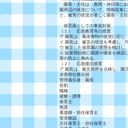
園長・主任は、夜間・休日等にお
園周辺の状況について、情報収集に
と。被害の状況が著しく園長・主
保育園としての事前対策
（１） 応急教育等の措置
ア 園長は、風水害時の状況に応じ
イ 園長は、被災の状況を考慮し、
ウ 被災した保育園の実態を検討し
エ 始業開始前に園庭や園舎を確認
害の防止に務める。
（２） 応急復旧措置
ア 園長は、被災箇所を点検し、
水害時任務分担
管理責任者：園長
役割
職種
避難・誘導
保育士
救護
看護師・担任保育士
安否確認
主任保育士・担任保育士