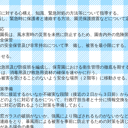
害に対する心構え、知識、緊急対処の方法等について指導する。
議し、緊急時に保護者と連絡する方法、園児保護措置などについて
応
園長は、風水害時の災害を未然に防止するため、園舎内外の危険
全保管
の安全保管及び非常持出について準 備し、被害を最小限にする
せる。
救急班及び防疫班を編成し、保育園における衛生管理の徹底を期す
きは、消毒用及び救急用資材の確保を速やかに行う。
る被害を受けることのないよう安全な場所（２階等）に移動させる
策準備
市に接近するかいなか不確実な段階（接近の２日から３日前）から
どのように対応するかについて、行政庁担当者と十分に情報交換
に対応が図れるように対策を準備しておく。
窓ガラスの破損がないか、強風により飛ばされるものがないかなど
連絡をとり、暴風雨による被害を事前に防止するための対策を講
がある場合の参集