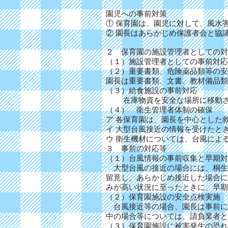
園児への事前対策
① 保育園は、園児に対して、風水
② 園長はあらかじめ保護者会と協
２ 保育園の施設管理者としての対
（１）施設管理者としての事前対応
（２）重要書類、危険薬品類等の安
園長は重要書類、文書、教材備品類
（３）給食施設の事前対応
在庫物資を安全な場所に移動さ
（４） 衛生管理者体制の確保
ア 各保育園は、園長を中心とした
イ 大型台風接近の情報を受けたと
ウ 衛生機材については、台風によ
３ 事前の対応等
（１）台風情報の事前収集と早期対
大型台風の接近の場合には、桐生
留意し、あらかじめ接近した場合に
みが高い状況に至ったときに、早期
（２）保育園施設の安全点検実施
台風接近等の場合、園長は事前に
中の場合等については、請負業者と
（３）保育園施設に被害発生の恐れ